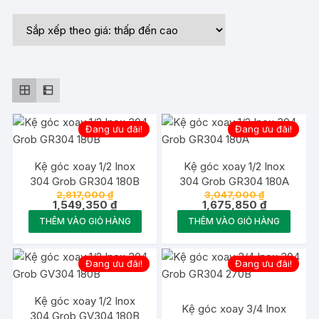
sắp
xếp
theo
giá:
thấp
đến
cao
Đang ưu đãi!
Đang ưu đãi!
Kệ góc xoay 1/2 Inox
Kệ góc xoay 1/2 Inox
304 Grob GR304 180B
304 Grob GR304 180A
Giá
Giá
2,817,000
₫
3,047,000
₫
gốc
Giá
gốc
Giá
1,549,350
₫
1,675,850
₫
là:
hiện
là:
hiện
THÊM VÀO GIỎ HÀNG
THÊM VÀO GIỎ HÀNG
2,817,000 ₫.
tại
3,047,000 
tại
là:
là:
1,549,350 ₫.
1,675,850 
Đang ưu đãi!
Đang ưu đãi!
Kệ góc xoay 1/2 Inox
Kệ góc xoay 3/4 Inox
304 Grob GV304 180B