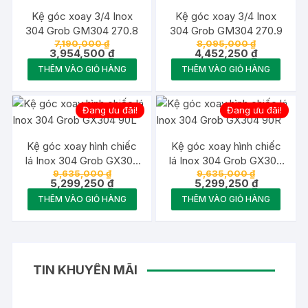
Kệ góc xoay 3/4 Inox
Kệ góc xoay 3/4 Inox
304 Grob GM304 270.8
304 Grob GM304 270.9
Giá
Giá
7,190,000
₫
8,095,000
₫
gốc
Giá
gốc
Giá
3,954,500
₫
4,452,250
₫
là:
hiện
là:
hiện
THÊM VÀO GIỎ HÀNG
THÊM VÀO GIỎ HÀNG
7,190,000 ₫.
tại
8,095,000 
tại
là:
là:
3,954,500 ₫.
4,452,250 
Đang ưu đãi!
Đang ưu đãi!
Kệ góc xoay hình chiếc
Kệ góc xoay hình chiếc
lá Inox 304 Grob GX304
lá Inox 304 Grob GX304
Giá
Giá
9,635,000
₫
9,635,000
₫
90L
90R
gốc
Giá
gốc
Giá
5,299,250
₫
5,299,250
₫
là:
hiện
là:
hiện
THÊM VÀO GIỎ HÀNG
THÊM VÀO GIỎ HÀNG
9,635,000 ₫.
tại
9,635,000 
tại
là:
là:
5,299,250 ₫.
5,299,250 
TIN KHUYẾN MÃI