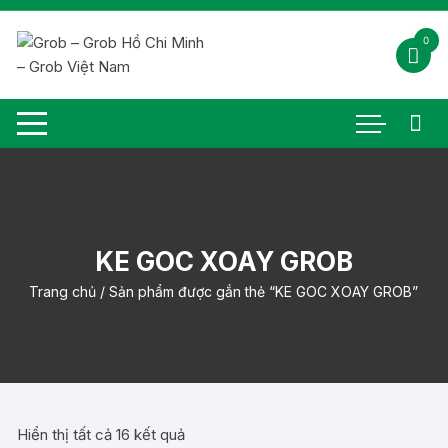
Chuyển
tới
0
nội
dung
KE GOC XOAY GROB
Trang chủ
/ Sản phẩm được gắn thẻ “KE GOC XOAY GROB”
Đã
Hiển thị tất cả 16 kết quả