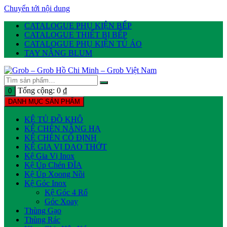
Chuyển tới nội dung
CATALOGUE PHỤ KIỆN BẾP
CATALOGUE THIẾT BỊ BẾP
CATALOGUE PHỤ KIỆN TỦ ÁO
TAY NÂNG BLUM
Tổng cộng:
0
₫
0
DANH MỤC SẢN PHẨM
KỆ TỦ ĐỒ KHÔ
KỆ CHÉN NÂNG HẠ
KỆ CHÉN CỐ ĐỊNH
KỆ GIA VỊ DAO THỚT
Kệ Gia Vị Inox
Kệ Úp Chén ĐĨA
Kệ Úp Xoong Nồi
Kệ Góc Inox
Kệ Góc 4 Rổ
Góc Xoay
Thùng Gạo
Thùng Rác