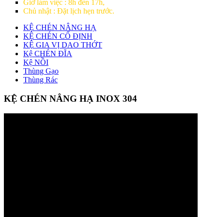
Giờ làm việc : 8h đến 17h,
Chủ nhật : Đặt lịch hẹn trước.
KỆ CHÉN NÂNG HẠ
KỆ CHÉN CỐ ĐỊNH
KỆ GIA VỊ DAO THỚT
Kệ CHÉN ĐĨA
Kệ NỒI
Thùng Gạo
Thùng Rác
KỆ CHÉN NÂNG HẠ INOX 304