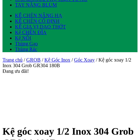
TAY NÂNG BLUM
KỆ CHÉN NÂNG HẠ
KỆ CHÉN CỐ ĐỊNH
KỆ GIA VỊ DAO THỚT
Kệ CHÉN ĐĨA
Kệ NỒI
Thùng Gạo
Thùng Rác
Trang chủ
/
GROB
/
Kệ Góc Inox
/
Góc Xoay
/ Kệ góc xoay 1/2
Inox 304 Grob GR304 180B
Đang ưu đãi!
Kệ góc xoay 1/2 Inox 304 Grob