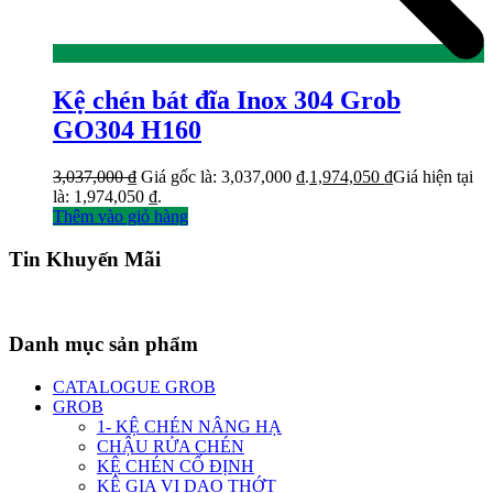
Kệ chén bát đĩa Inox 304 Grob
GO304 H160
3,037,000
₫
Giá gốc là: 3,037,000 ₫.
1,974,050
₫
Giá hiện tại
là: 1,974,050 ₫.
Thêm vào giỏ hàng
Tin Khuyến Mãi
Danh mục sản phẩm
CATALOGUE GROB
GROB
1- KỆ CHÉN NÂNG HẠ
CHẬU RỬA CHÉN
KỆ CHÉN CỐ ĐỊNH
KỆ GIA VỊ DAO THỚT