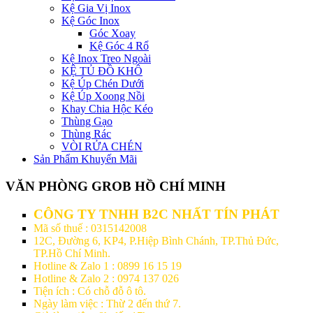
Kệ Gia Vị Inox
Kệ Góc Inox
Góc Xoay
Kệ Góc 4 Rổ
Kệ Inox Treo Ngoài
KỆ TỦ ĐỒ KHÔ
Kệ Úp Chén Dưới
Kệ Úp Xoong Nồi
Khay Chia Hộc Kéo
Thùng Gạo
Thùng Rác
VÒI RỬA CHÉN
Sản Phẩm Khuyến Mãi
VĂN PHÒNG GROB HỒ CHÍ MINH
CÔNG TY TNHH B2C NHẤT TÍN PHÁT
Mã số thuế : 0315142008
12C, Đường 6, KP4, P.Hiệp Bình Chánh, TP.Thủ Đức,
TP.Hồ Chí Minh.
Hotline & Zalo 1 : 0899 16 15 19
Hotline & Zalo 2 : 0974 137 026
Tiện ích : Có chỗ đỗ ô tô.
Ngày làm việc : Thừ 2 đến thứ 7.