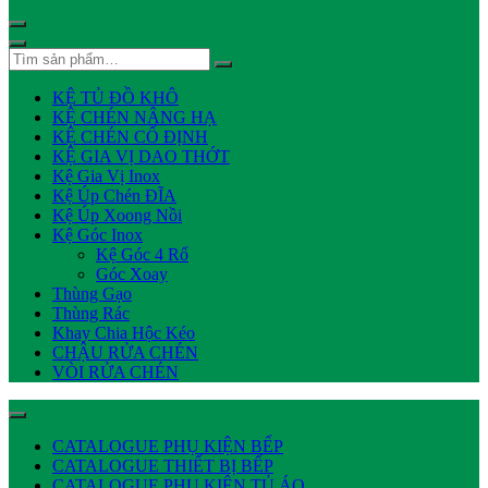
KỆ TỦ ĐỒ KHÔ
KỆ CHÉN NÂNG HẠ
KỆ CHÉN CỐ ĐỊNH
KỆ GIA VỊ DAO THỚT
Kệ Gia Vị Inox
Kệ Úp Chén ĐĨA
Kệ Úp Xoong Nồi
Kệ Góc Inox
Kệ Góc 4 Rổ
Góc Xoay
Thùng Gạo
Thùng Rác
Khay Chia Hộc Kéo
CHẬU RỬA CHÉN
VÒI RỬA CHÉN
CATALOGUE PHỤ KIỆN BẾP
CATALOGUE THIẾT BỊ BẾP
CATALOGUE PHỤ KIỆN TỦ ÁO