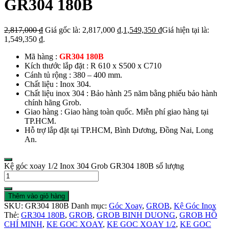
GR304 180B
2,817,000
₫
Giá gốc là: 2,817,000 ₫.
1,549,350
₫
Giá hiện tại là:
1,549,350 ₫.
Mã hàng :
GR304 180B
Kích thước lắp đặt : R 610 x S500 x C710
Cánh tủ rộng : 380 – 400 mm.
Chất liệu : Inox 304.
Chất liệu inox 304 : Bảo hành 25 năm bằng phiếu bảo hành
chính hãng Grob.
Giao hàng : Giao hàng toàn quốc. Miễn phí giao hàng tại
TP.HCM.
Hỗ trợ lắp đặt tại TP.HCM, Bình Dương, Đồng Nai, Long
An.
Kệ góc xoay 1/2 Inox 304 Grob GR304 180B số lượng
Thêm vào giỏ hàng
SKU:
GR304 180B
Danh mục:
Góc Xoay
,
GROB
,
Kệ Góc Inox
Thẻ:
GR304 180B
,
GROB
,
GROB BINH DUONG
,
GROB HỒ
CHÍ MINH
,
KE GOC XOAY
,
KE GOC XOAY 1/2
,
KE GOC