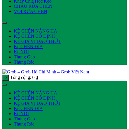
Khay Chia Hộc Kéo
CHẬU RỬA CHÉN
VÒI RỬA CHÉN
KỆ CHÉN NÂNG HẠ
KỆ CHÉN CỐ ĐỊNH
KỆ GIA VỊ DAO THỚT
Kệ CHÉN ĐĨA
Kệ NỒI
Thùng Gạo
Thùng Rác
Tổng cộng:
0
₫
0
KỆ CHÉN NÂNG HẠ
KỆ CHÉN CỐ ĐỊNH
KỆ GIA VỊ DAO THỚT
Kệ CHÉN ĐĨA
Kệ NỒI
Thùng Gạo
Thùng Rác