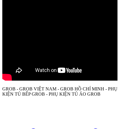
GROB - GROB VIỆT NAM - GROB HỒ CHÍ MINH - PHỤ
KIỆN TỦ BẾP GROB - PHỤ KIỆN TỦ ÁO GROB