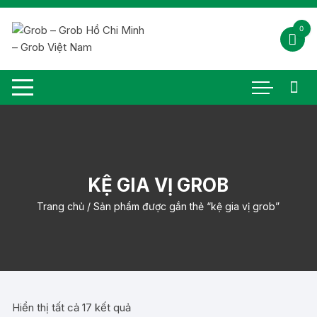
Chuyển
tới
0
nội
dung
KỆ GIA VỊ GROB
Trang chủ
/ Sản phẩm được gắn thẻ “kệ gia vị grob”
Đã
Hiển thị tất cả 17 kết quả