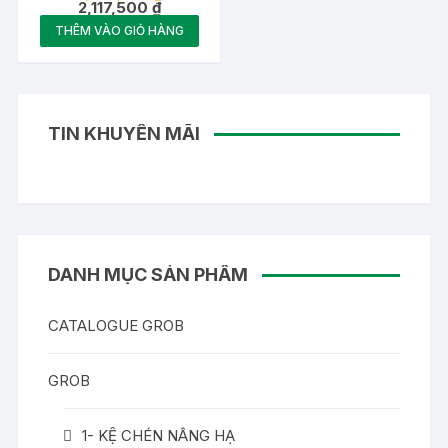
Giá
gốc
2,117,500
₫
hiện
là:
THÊM VÀO GIỎ HÀNG
tại
3,850,000 ₫.
là:
2,117,500 ₫.
TIN KHUYẾN MÃI
DANH MỤC SẢN PHẨM
CATALOGUE GROB
GROB
1- KỆ CHÉN NÂNG HẠ