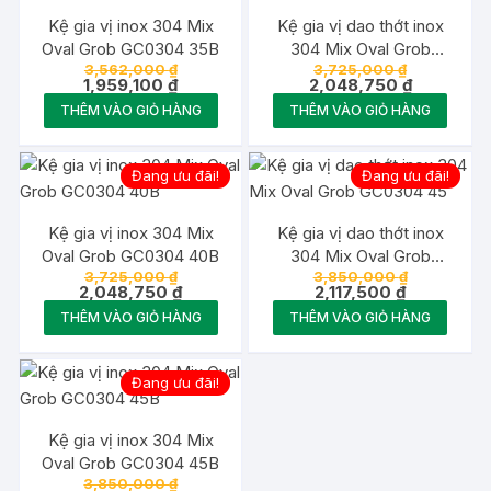
Kệ gia vị inox 304 Mix
Kệ gia vị dao thớt inox
Oval Grob GC0304 35B
304 Mix Oval Grob
Giá
Giá
3,562,000
₫
3,725,000
₫
GC0304 40
gốc
Giá
gốc
Giá
1,959,100
₫
2,048,750
₫
là:
hiện
là:
hiện
THÊM VÀO GIỎ HÀNG
THÊM VÀO GIỎ HÀNG
3,562,000 ₫.
tại
3,725,000 
tại
là:
là:
1,959,100 ₫.
2,048,750 
Đang ưu đãi!
Đang ưu đãi!
Kệ gia vị inox 304 Mix
Kệ gia vị dao thớt inox
Oval Grob GC0304 40B
304 Mix Oval Grob
Giá
Giá
3,725,000
₫
3,850,000
₫
GC0304 45
gốc
Giá
Giá
gốc
2,048,750
₫
2,117,500
₫
là:
hiện
hiện
là:
THÊM VÀO GIỎ HÀNG
THÊM VÀO GIỎ HÀNG
3,725,000 ₫.
tại
tại
3,850,000 
là:
là:
2,048,750 ₫.
2,117,500 ₫.
Đang ưu đãi!
Kệ gia vị inox 304 Mix
Oval Grob GC0304 45B
Giá
3,850,000
₫