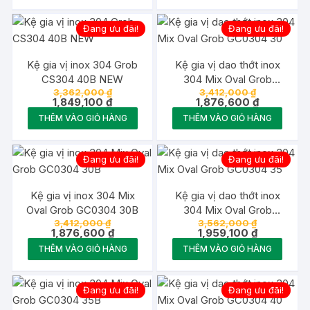
là:
là:
1,773,750 ₫.
1,849,100 ₫
Đang ưu đãi!
Đang ưu đãi!
Kệ gia vị inox 304 Grob
Kệ gia vị dao thớt inox
CS304 40B NEW
304 Mix Oval Grob
Giá
Giá
3,362,000
₫
3,412,000
₫
GC0304 30
gốc
Giá
gốc
Giá
1,849,100
₫
1,876,600
₫
là:
hiện
là:
hiện
THÊM VÀO GIỎ HÀNG
THÊM VÀO GIỎ HÀNG
3,362,000 ₫.
tại
3,412,000 ₫
tại
là:
là:
1,849,100 ₫.
1,876,600 
Đang ưu đãi!
Đang ưu đãi!
Kệ gia vị inox 304 Mix
Kệ gia vị dao thớt inox
Oval Grob GC0304 30B
304 Mix Oval Grob
Giá
Giá
3,412,000
₫
3,562,000
₫
GC0304 35
gốc
Giá
gốc
Giá
1,876,600
₫
1,959,100
₫
là:
hiện
là:
hiện
THÊM VÀO GIỎ HÀNG
THÊM VÀO GIỎ HÀNG
3,412,000 ₫.
tại
3,562,000 
tại
là:
là:
1,876,600 ₫.
1,959,100 ₫
Đang ưu đãi!
Đang ưu đãi!