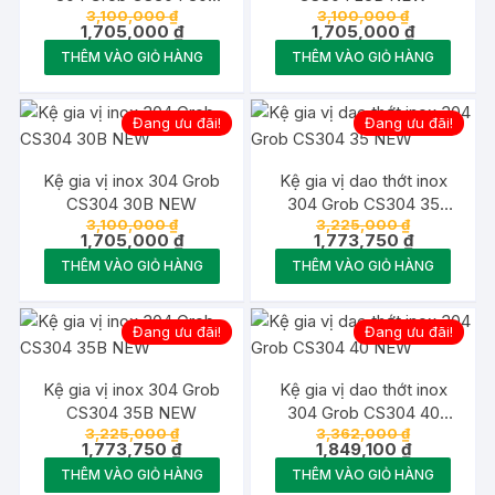
Giá
Giá
3,100,000
₫
3,100,000
₫
NEW
gốc
Giá
gốc
Giá
1,705,000
₫
1,705,000
₫
là:
hiện
là:
hiện
THÊM VÀO GIỎ HÀNG
THÊM VÀO GIỎ HÀNG
3,100,000 ₫.
tại
3,100,000 ₫
tại
là:
là:
1,705,000 ₫.
1,705,000 
Đang ưu đãi!
Đang ưu đãi!
Kệ gia vị inox 304 Grob
Kệ gia vị dao thớt inox
CS304 30B NEW
304 Grob CS304 35
Giá
Giá
3,100,000
₫
3,225,000
₫
NEW
gốc
Giá
gốc
Giá
1,705,000
₫
1,773,750
₫
là:
hiện
là:
hiện
THÊM VÀO GIỎ HÀNG
THÊM VÀO GIỎ HÀNG
3,100,000 ₫.
tại
3,225,000 
tại
là:
là:
1,705,000 ₫.
1,773,750 
Đang ưu đãi!
Đang ưu đãi!
Kệ gia vị inox 304 Grob
Kệ gia vị dao thớt inox
CS304 35B NEW
304 Grob CS304 40
Giá
Giá
3,225,000
₫
3,362,000
₫
NEW
gốc
Giá
gốc
Giá
1,773,750
₫
1,849,100
₫
là:
hiện
là:
hiện
THÊM VÀO GIỎ HÀNG
THÊM VÀO GIỎ HÀNG
3,225,000 ₫.
tại
3,362,000 
tại