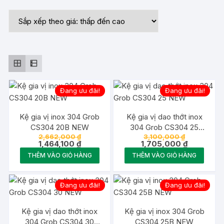
sắp
xếp
theo
giá:
thấp
đến
cao
Đang ưu đãi!
Đang ưu đãi!
Kệ gia vị inox 304 Grob
Kệ gia vị dao thớt inox
CS304 20B NEW
304 Grob CS304 25
Giá
Giá
2,662,000
₫
3,100,000
₫
NEW
gốc
Giá
gốc
Giá
1,464,100
₫
1,705,000
₫
là:
hiện
là:
hiện
THÊM VÀO GIỎ HÀNG
THÊM VÀO GIỎ HÀNG
2,662,000 ₫.
tại
3,100,000 ₫
tại
là:
là:
1,464,100 ₫.
1,705,000 
Đang ưu đãi!
Đang ưu đãi!
Kệ gia vị dao thớt inox
Kệ gia vị inox 304 Grob
304 Grob CS304 30
CS304 25B NEW