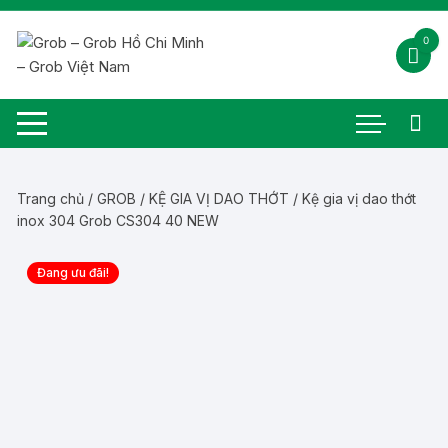
Chuyển
tới
0
nội
dung
Trang chủ
/
GROB
/
KỆ GIA VỊ DAO THỚT
/ Kệ gia vị dao thớt
inox 304 Grob CS304 40 NEW
Đang ưu đãi!