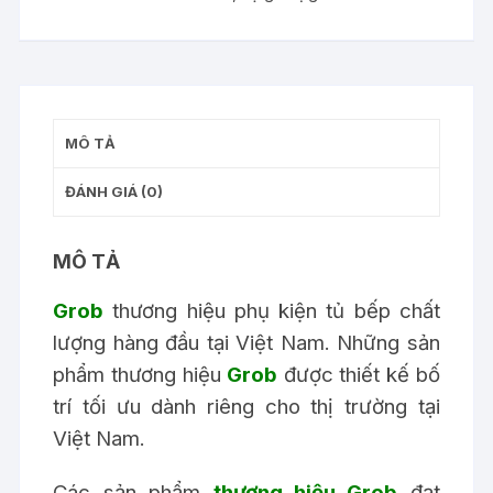
40
NEW
số
lượng
MÔ TẢ
ĐÁNH GIÁ (0)
MÔ TẢ
Grob
thương hiệu
phụ kiện tủ bếp
chất
lượng hàng đầu tại Việt Nam. Những sản
phẩm thương hiệu
Grob
được thiết kế bố
trí tối ưu dành riêng cho thị trường tại
Việt Nam.
Các sản phẩm
thương hiệu Grob
đạt