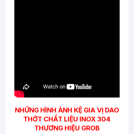
NHỮNG HÌNH ẢNH KỆ GIA VỊ DAO
THỚT CHẤT LIỆU INOX 304
THƯƠNG HIỆU GROB