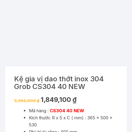
Kệ gia vị dao thớt inox 304
Grob CS304 40 NEW
Giá
Giá
1,849,100
₫
3,362,000
₫
gốc
hiện
là:
tại
Mã hàng :
CS304 40 NEW
3,362,000 ₫.
là:
1,849,100 ₫.
Kích thước R x S x C ( mm) : 365 x 500 x
530
Phù bì tủ rộng : 400 mm.