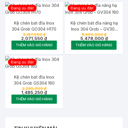
Đang ưu đãi!
Đang ưu đãi!
Kệ chén bát đĩa Inox
Kệ chén bát đĩa nâng hạ
304 Grob GO304 H170
Inox 304 Grob – GV304
Giá
Giá
3,187,000
₫
9,960,000
₫
160
gốc
Giá
gốc
Giá
2,071,550
₫
5,478,000
₫
là:
hiện
là:
hiện
THÊM VÀO GIỎ HÀNG
THÊM VÀO GIỎ HÀNG
3,187,000 ₫.
tại
9,960,000 
tại
là:
là:
2,071,550 ₫.
5,478,000
Đang ưu đãi!
Kệ chén bát đĩa Inox
304 Grob GS304 160
Giá
2,285,000
₫
gốc
Giá
1,485,250
₫
là:
hiện
THÊM VÀO GIỎ HÀNG
2,285,000 ₫.
tại
là:
1,485,250 ₫.