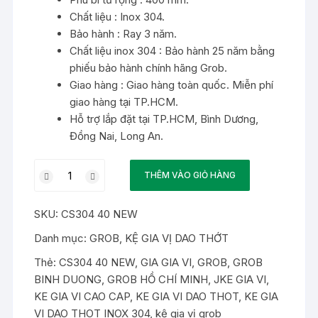
Chất liệu : Inox 304.
Bảo hành : Ray 3 năm.
Chất liệu inox 304 : Bảo hành 25 năm bằng
phiếu bảo hành chính hãng Grob.
Giao hàng : Giao hàng toàn quốc. Miễn phí
giao hàng tại TP.HCM.
Hỗ trợ lắp đặt tại TP.HCM, Bình Dương,
Đồng Nai, Long An.
Kệ
THÊM VÀO GIỎ HÀNG
gia
vị
SKU:
CS304 40 NEW
dao
thớt
Danh mục:
GROB
,
KỆ GIA VỊ DAO THỚT
inox
Thẻ:
CS304 40 NEW
,
GIA GIA VI
,
GROB
,
GROB
304
BINH DUONG
,
GROB HỒ CHÍ MINH
,
JKE GIA VI
,
Grob
KE GIA VI CAO CAP
,
KE GIA VI DAO THOT
,
KE GIA
CS304
VI DAO THOT INOX 304
,
kệ gia vị grob