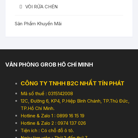
VÒI RỬA CHÉN
Sản Phẩm Khuyến Mãi
VĂN PHÒNG GROB HỒ CHÍ MINH
CÔNG TY TNHH B2C NHẤT TÍN PHÁT
Mã số thuế : 0315142008
12C, Đường 6, KP4, P.Hiệp Bình Chánh, TP.Thủ Đức,
TP.Hồ Chí Minh.
Hotline & Zalo 1 : 0899 16 15 19
Hotline & Zalo 2 : 0974 137 026
Tiện ích : Có chỗ đỗ ô tô.
Ngày làm việc : Thừ 2 đến thứ 7.