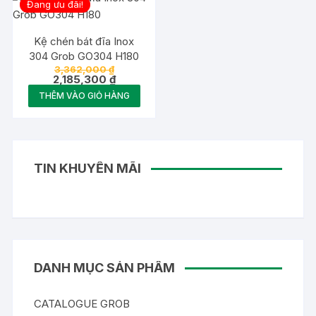
Đang ưu đãi!
Kệ chén bát đĩa Inox
304 Grob GO304 H180
Giá
3,362,000
₫
gốc
Giá
2,185,300
₫
là:
hiện
THÊM VÀO GIỎ HÀNG
3,362,000 ₫.
tại
là:
2,185,300 ₫.
TIN KHUYẾN MÃI
DANH MỤC SẢN PHẨM
CATALOGUE GROB