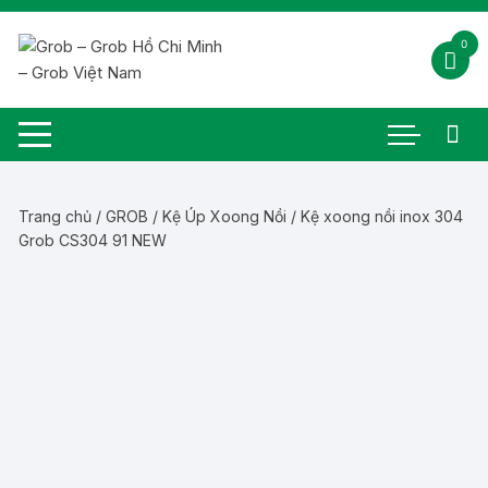
Chuyển
tới
0
nội
dung
Trang chủ
/
GROB
/
Kệ Úp Xoong Nồi
/ Kệ xoong nồi inox 304
Grob CS304 91 NEW