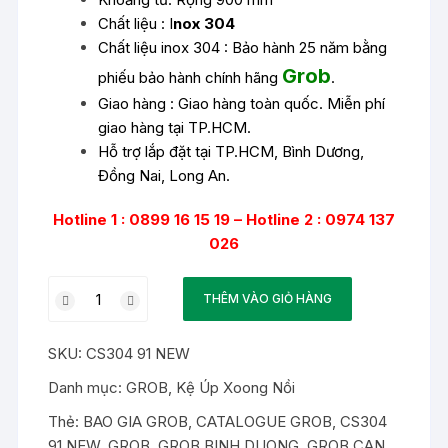
Chất liệu : I
nox 304
Chất liệu inox 304 : Bảo hành 25 năm bằng
Grob
phiếu bảo hành chính hãng
.
Giao hàng : Giao hàng toàn quốc. Miễn phí
giao hàng tại TP.HCM.
Hỗ trợ lắp đặt tại TP.HCM, Bình Dương,
Đồng Nai, Long An.
Hotline 1 : 0899 16 15 19 – Hotline 2 : 0974 137
026
Kệ
THÊM VÀO GIỎ HÀNG
xoong
nồi
SKU:
CS304 91 NEW
inox
304
Danh mục:
GROB
,
Kệ Úp Xoong Nồi
Grob
Thẻ:
BAO GIA GROB
,
CATALOGUE GROB
,
CS304
CS304
91 NEW
,
GROB
,
GROB BINH DUONG
,
GROB CAN