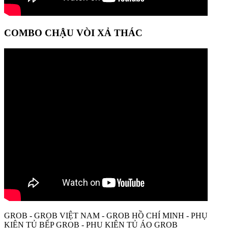
COMBO CHẬU VÒI XẢ THÁC
GROB - GROB VIỆT NAM - GROB HỒ CHÍ MINH - PHỤ
KIỆN TỦ BẾP GROB - PHỤ KIỆN TỦ ÁO GROB