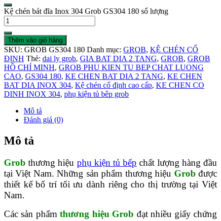
Kệ chén bát đĩa Inox 304 Grob GS304 180 số lượng
Thêm vào giỏ hàng
SKU:
GROB GS304 180
Danh mục:
GROB
,
KỆ CHÉN CỐ
ĐỊNH
Thẻ:
dai ly grob
,
GIA BAT DIA 2 TANG
,
GROB
,
GROB
HỒ CHÍ MINH
,
GROB PHU KIEN TU BEP CHAT LUONG
CAO
,
GS304 180
,
KE CHEN BAT DIA 2 TANG
,
KE CHEN
BAT DIA INOX 304
,
Kệ chén cố định cao cấp
,
KE CHEN CO
DINH INOX 304
,
phụ kiện tủ bêp grob
Mô tả
Đánh giá (0)
Mô tả
Grob
thương hiệu
phụ kiện tủ bếp
chất lượng hàng đầu
tại Việt Nam. Những sản phẩm thương hiệu
Grob
được
thiết kế bố trí tối ưu dành riêng cho thị trường tại Việt
Nam.
Các sản phẩm
thương hiệu Grob
đạt nhiều giấy chứng