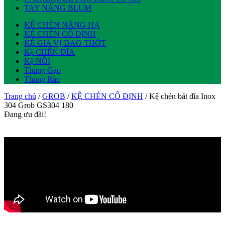
TAY NÂNG BLUM
KỆ CHÉN NÂNG HẠ
KỆ CHÉN CỐ ĐỊNH
KỆ GIA VỊ DAO THỚT
Kệ CHÉN ĐĨA
Kệ NỒI
Thùng Gạo
Thùng Rác
Trang chủ
/
GROB
/
KỆ CHÉN CỐ ĐỊNH
/ Kệ chén bát đĩa Inox
304 Grob GS304 180
Đang ưu đãi!