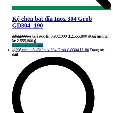
Kệ chén bát đĩa Inox 304 Grob
GD304 -190
3,932,000
₫
Giá gốc là: 3,932,000 ₫.
2,555,800
₫
Giá hiện tại
là: 2,555,800 ₫.
Thêm vào giỏ hàng
Đang ưu
đãi!