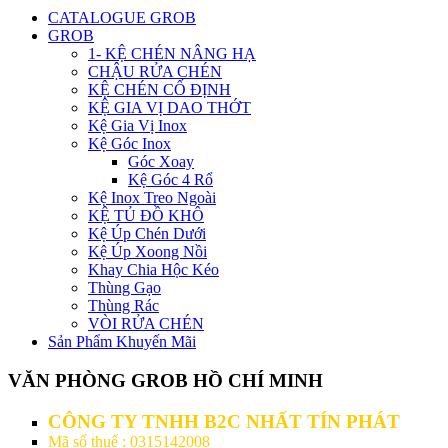
CATALOGUE GROB
GROB
1- KỆ CHÉN NÂNG HẠ
CHẬU RỬA CHÉN
KỆ CHÉN CỐ ĐỊNH
KỆ GIA VỊ DAO THỚT
Kệ Gia Vị Inox
Kệ Góc Inox
Góc Xoay
Kệ Góc 4 Rổ
Kệ Inox Treo Ngoài
KỆ TỦ ĐỒ KHÔ
Kệ Úp Chén Dưới
Kệ Úp Xoong Nồi
Khay Chia Hộc Kéo
Thùng Gạo
Thùng Rác
VÒI RỬA CHÉN
Sản Phẩm Khuyến Mãi
VĂN PHÒNG GROB HỒ CHÍ MINH
CÔNG TY TNHH B2C NHẤT TÍN PHÁT
Mã số thuế : 0315142008