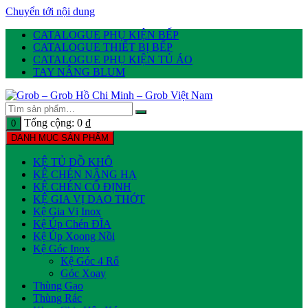
Chuyển tới nội dung
CATALOGUE PHỤ KIỆN BẾP
CATALOGUE THIẾT BỊ BẾP
CATALOGUE PHỤ KIỆN TỦ ÁO
TAY NÂNG BLUM
Tổng cộng:
0
₫
0
DANH MỤC SẢN PHẨM
KỆ TỦ ĐỒ KHÔ
KỆ CHÉN NÂNG HẠ
KỆ CHÉN CỐ ĐỊNH
KỆ GIA VỊ DAO THỚT
Kệ Gia Vị Inox
Kệ Úp Chén ĐĨA
Kệ Úp Xoong Nồi
Kệ Góc Inox
Kệ Góc 4 Rổ
Góc Xoay
Thùng Gạo
Thùng Rác