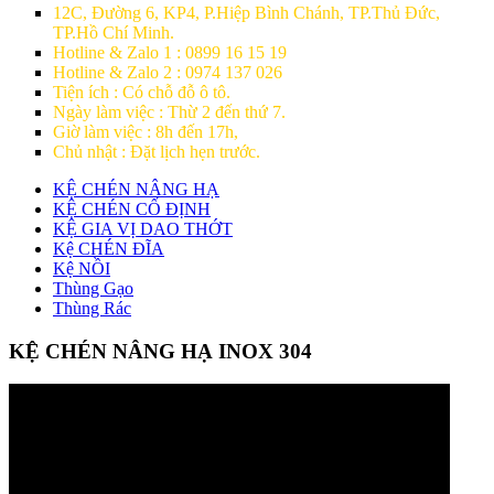
12C, Đường 6, KP4, P.Hiệp Bình Chánh, TP.Thủ Đức,
TP.Hồ Chí Minh.
Hotline & Zalo 1 : 0899 16 15 19
Hotline & Zalo 2 : 0974 137 026
Tiện ích : Có chỗ đỗ ô tô.
Ngày làm việc : Thừ 2 đến thứ 7.
Giờ làm việc : 8h đến 17h,
Chủ nhật : Đặt lịch hẹn trước.
KỆ CHÉN NÂNG HẠ
KỆ CHÉN CỐ ĐỊNH
KỆ GIA VỊ DAO THỚT
Kệ CHÉN ĐĨA
Kệ NỒI
Thùng Gạo
Thùng Rác
KỆ CHÉN NÂNG HẠ INOX 304