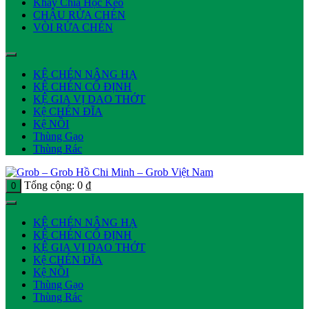
Khay Chia Hộc Kéo
CHẬU RỬA CHÉN
VÒI RỬA CHÉN
KỆ CHÉN NÂNG HẠ
KỆ CHÉN CỐ ĐỊNH
KỆ GIA VỊ DAO THỚT
Kệ CHÉN ĐĨA
Kệ NỒI
Thùng Gạo
Thùng Rác
Tổng cộng:
0
₫
0
KỆ CHÉN NÂNG HẠ
KỆ CHÉN CỐ ĐỊNH
KỆ GIA VỊ DAO THỚT
Kệ CHÉN ĐĨA
Kệ NỒI
Thùng Gạo
Thùng Rác