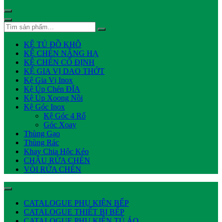
KỆ TỦ ĐỒ KHÔ
KỆ CHÉN NÂNG HẠ
KỆ CHÉN CỐ ĐỊNH
KỆ GIA VỊ DAO THỚT
Kệ Gia Vị Inox
Kệ Úp Chén ĐĨA
Kệ Úp Xoong Nồi
Kệ Góc Inox
Kệ Góc 4 Rổ
Góc Xoay
Thùng Gạo
Thùng Rác
Khay Chia Hộc Kéo
CHẬU RỬA CHÉN
VÒI RỬA CHÉN
CATALOGUE PHỤ KIỆN BẾP
CATALOGUE THIẾT BỊ BẾP
CATALOGUE PHỤ KIỆN TỦ ÁO