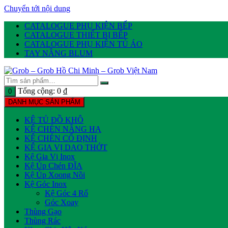
Chuyển tới nội dung
CATALOGUE PHỤ KIỆN BẾP
CATALOGUE THIẾT BỊ BẾP
CATALOGUE PHỤ KIỆN TỦ ÁO
TAY NÂNG BLUM
Tổng cộng:
0
₫
0
DANH MỤC SẢN PHẨM
KỆ TỦ ĐỒ KHÔ
KỆ CHÉN NÂNG HẠ
KỆ CHÉN CỐ ĐỊNH
KỆ GIA VỊ DAO THỚT
Kệ Gia Vị Inox
Kệ Úp Chén ĐĨA
Kệ Úp Xoong Nồi
Kệ Góc Inox
Kệ Góc 4 Rổ
Góc Xoay
Thùng Gạo
Thùng Rác