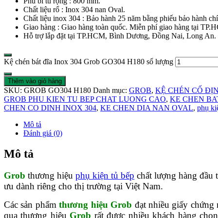
Phù bì tủ rộng : 800 mm.
Chất liệu rổ : Inox 304 nan Oval.
Chất liệu inox 304 : Bảo hành 25 năm bằng phiếu bảo hành ch
Giao hàng : Giao hàng toàn quốc. Miễn phí giao hàng tại TP.
Hỗ trợ lắp đặt tại TP.HCM, Bình Dương, Đồng Nai, Long An.
Kệ chén bát đĩa Inox 304 Grob GO304 H180 số lượng
Thêm vào giỏ hàng
SKU:
GROB GO304 H180
Danh mục:
GROB
,
KỆ CHÉN CỐ ĐỊ
GROB PHU KIEN TU BEP CHAT LUONG CAO
,
KE CHEN BA
CHEN CO DINH INOX 304
,
KE CHEN DIA NAN OVAL
,
phụ ki
Mô tả
Đánh giá (0)
Mô tả
Grob
thương hiệu
phụ kiện tủ bếp
chất lượng hàng đầu 
ưu dành riêng cho thị trường tại Việt Nam.
Các sản phẩm
thương hiệu Grob
đạt nhiều giấy chứng 
qua thương hiệu
Grob
rất được nhiều khách hàng chọ