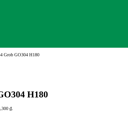
 304 Grob GO304 H180
b GO304 H180
5,300 ₫.