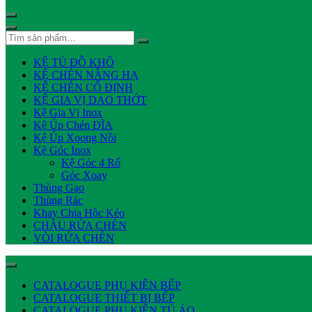
KỆ TỦ ĐỒ KHÔ
KỆ CHÉN NÂNG HẠ
KỆ CHÉN CỐ ĐỊNH
KỆ GIA VỊ DAO THỚT
Kệ Gia Vị Inox
Kệ Úp Chén ĐĨA
Kệ Úp Xoong Nồi
Kệ Góc Inox
Kệ Góc 4 Rổ
Góc Xoay
Thùng Gạo
Thùng Rác
Khay Chia Hộc Kéo
CHẬU RỬA CHÉN
VÒI RỬA CHÉN
CATALOGUE PHỤ KIỆN BẾP
CATALOGUE THIẾT BỊ BẾP
CATALOGUE PHỤ KIỆN TỦ ÁO