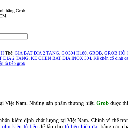
ính hãng Grob.
HCM.
NH
Thẻ:
GIA BAT DIA 2 TANG
,
GO304 H180
,
GROB
,
GROB HỒ 
T DIA 2 TANG
,
KE CHEN BAT DIA INOX 304
,
Kệ chén cố định c
ện tủ bêp grob
tại Việt Nam. Những sản phẩm thương hiệu
Grob
được thiế
nhận kiểm định chất lượng tại Việt Nam. Chính vì thế t
n
phụ kiện tủ bếp
để lắp cho
tủ bếp hiện đại
bằng các chấ