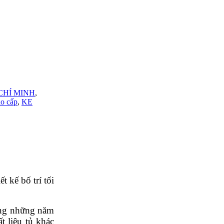
CHÍ MINH
,
ao cấp
,
KE
t kế bố trí tối
rong những năm
t liệu tủ khác