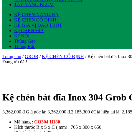
TAY NÂNG BLUM
KỆ CHÉN NÂNG HẠ
KỆ CHÉN CỐ ĐỊNH
KỆ GIA VỊ DAO THỚT
Kệ CHÉN ĐĨA
Kệ NỒI
Thùng Gạo
Thùng Rác
Trang chủ
/
GROB
/
KỆ CHÉN CỐ ĐỊNH
/ Kệ chén bát đĩa Inox
Đang ưu đãi!
Kệ chén bát đĩa Inox 304 Gro
3,362,000
₫
Giá gốc là: 3,362,000 ₫.
2,185,300
₫
Giá hiện tại là: 2,18
Mã hàng :
GO304 H180
Kích thước R x S x C ( mm) : 765 x 300 x 650.