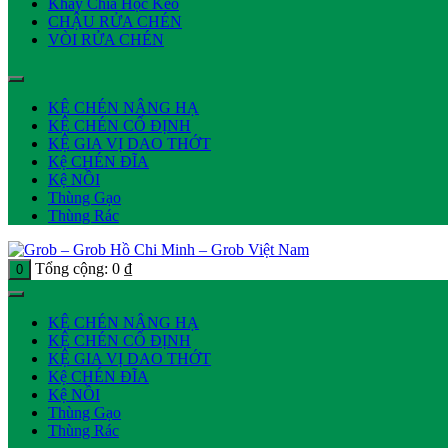
Khay Chia Hộc Kéo
CHẬU RỬA CHÉN
VÒI RỬA CHÉN
KỆ CHÉN NÂNG HẠ
KỆ CHÉN CỐ ĐỊNH
KỆ GIA VỊ DAO THỚT
Kệ CHÉN ĐĨA
Kệ NỒI
Thùng Gạo
Thùng Rác
Tổng cộng:
0
₫
0
KỆ CHÉN NÂNG HẠ
KỆ CHÉN CỐ ĐỊNH
KỆ GIA VỊ DAO THỚT
Kệ CHÉN ĐĨA
Kệ NỒI
Thùng Gạo
Thùng Rác