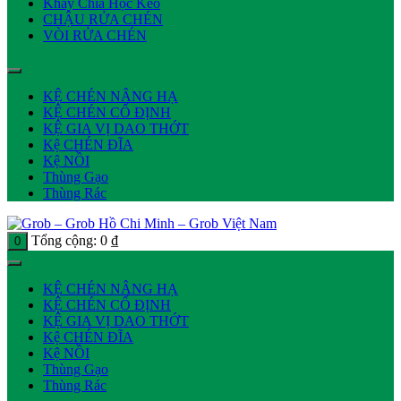
Khay Chia Hộc Kéo
CHẬU RỬA CHÉN
VÒI RỬA CHÉN
KỆ CHÉN NÂNG HẠ
KỆ CHÉN CỐ ĐỊNH
KỆ GIA VỊ DAO THỚT
Kệ CHÉN ĐĨA
Kệ NỒI
Thùng Gạo
Thùng Rác
Tổng cộng:
0
₫
0
KỆ CHÉN NÂNG HẠ
KỆ CHÉN CỐ ĐỊNH
KỆ GIA VỊ DAO THỚT
Kệ CHÉN ĐĨA
Kệ NỒI
Thùng Gạo
Thùng Rác