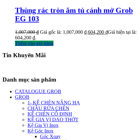
Thùng rác tròn ăm tủ cánh mở Grob
EG 103
1,007,000
₫
Giá gốc là: 1,007,000 ₫.
604,200
₫
Giá hiện tại là:
604,200 ₫.
Thêm vào giỏ hàng
Tin Khuyến Mãi
Danh mục sản phẩm
CATALOGUE GROB
GROB
1- KỆ CHÉN NÂNG HẠ
CHẬU RỬA CHÉN
KỆ CHÉN CỐ ĐỊNH
KỆ GIA VỊ DAO THỚT
Kệ Gia Vị Inox
Kệ Góc Inox
Góc Xoay