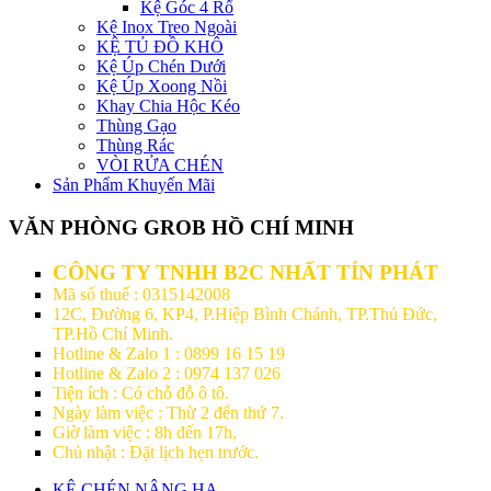
Kệ Góc 4 Rổ
Kệ Inox Treo Ngoài
KỆ TỦ ĐỒ KHÔ
Kệ Úp Chén Dưới
Kệ Úp Xoong Nồi
Khay Chia Hộc Kéo
Thùng Gạo
Thùng Rác
VÒI RỬA CHÉN
Sản Phẩm Khuyến Mãi
VĂN PHÒNG GROB HỒ CHÍ MINH
CÔNG TY TNHH B2C NHẤT TÍN PHÁT
Mã số thuế : 0315142008
12C, Đường 6, KP4, P.Hiệp Bình Chánh, TP.Thủ Đức,
TP.Hồ Chí Minh.
Hotline & Zalo 1 : 0899 16 15 19
Hotline & Zalo 2 : 0974 137 026
Tiện ích : Có chỗ đỗ ô tô.
Ngày làm việc : Thừ 2 đến thứ 7.
Giờ làm việc : 8h đến 17h,
Chủ nhật : Đặt lịch hẹn trước.
KỆ CHÉN NÂNG HẠ