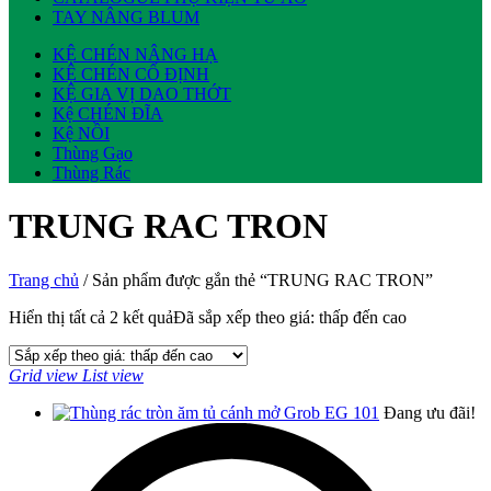
TAY NÂNG BLUM
KỆ CHÉN NÂNG HẠ
KỆ CHÉN CỐ ĐỊNH
KỆ GIA VỊ DAO THỚT
Kệ CHÉN ĐĨA
Kệ NỒI
Thùng Gạo
Thùng Rác
TRUNG RAC TRON
Trang chủ
/ Sản phẩm được gắn thẻ “TRUNG RAC TRON”
Hiển thị tất cả 2 kết quả
Đã sắp xếp theo giá: thấp đến cao
Grid view
List view
Đang ưu đãi!