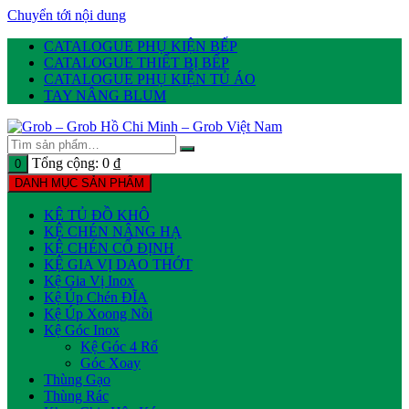
Chuyển tới nội dung
CATALOGUE PHỤ KIỆN BẾP
CATALOGUE THIẾT BỊ BẾP
CATALOGUE PHỤ KIỆN TỦ ÁO
TAY NÂNG BLUM
Tổng cộng:
0
₫
0
DANH MỤC SẢN PHẨM
KỆ TỦ ĐỒ KHÔ
KỆ CHÉN NÂNG HẠ
KỆ CHÉN CỐ ĐỊNH
KỆ GIA VỊ DAO THỚT
Kệ Gia Vị Inox
Kệ Úp Chén ĐĨA
Kệ Úp Xoong Nồi
Kệ Góc Inox
Kệ Góc 4 Rổ
Góc Xoay
Thùng Gạo
Thùng Rác