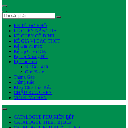
KỆ TỦ ĐỒ KHÔ
KỆ CHÉN NÂNG HẠ
KỆ CHÉN CỐ ĐỊNH
KỆ GIA VỊ DAO THỚT
Kệ Gia Vị Inox
Kệ Úp Chén ĐĨA
Kệ Úp Xoong Nồi
Kệ Góc Inox
Kệ Góc 4 Rổ
Góc Xoay
Thùng Gạo
Thùng Rác
Khay Chia Hộc Kéo
CHẬU RỬA CHÉN
VÒI RỬA CHÉN
CATALOGUE PHỤ KIỆN BẾP
CATALOGUE THIẾT BỊ BẾP
CATALOGUE PHỤ KIỆN TỦ ÁO