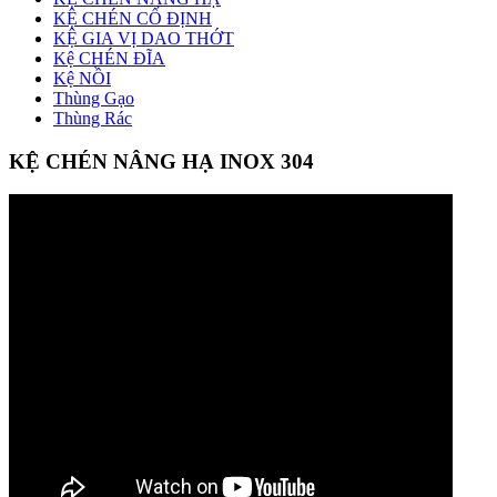
KỆ CHÉN CỐ ĐỊNH
KỆ GIA VỊ DAO THỚT
Kệ CHÉN ĐĨA
Kệ NỒI
Thùng Gạo
Thùng Rác
KỆ CHÉN NÂNG HẠ INOX 304