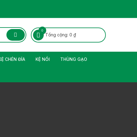
0
Tổng cộng:
0
₫
KỆ CHÉN ĐĨA
KỆ NỒI
THÙNG GẠO