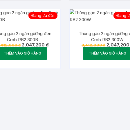
Đang ưu đãi!
Đang ưu
ùng gạo 2 ngăn gương đen
Thùng gạo 2 ngăn gương 
Grob RB2 300B
Grob RB2 300W
Giá
Giá
Giá
2,047,200
₫
2,047,20
,412,000
₫
3,412,000
₫
gốc
hiện
gốc
là:
tại
là:
THÊM VÀO GIỎ HÀNG
THÊM VÀO GIỎ HÀNG
3,412,000 ₫.
là:
3,412,000 ₫
2,047,200 ₫.