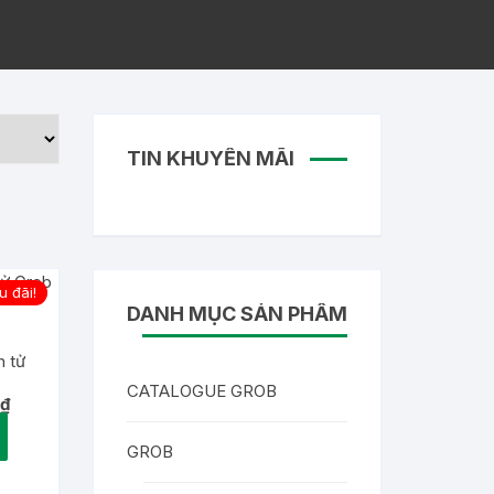
TIN KHUYẾN MÃI
 đãi!
DANH MỤC SẢN PHẨM
n tử
CATALOGUE GROB
Giá
₫
hiện
tại
GROB
.
là:
1,747,200 ₫.