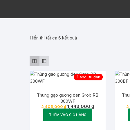
Đã
Hiển thị tất cả 6 kết quả
sắp
xếp
theo
giá:
thấp
Đang ưu đãi!
đến
cao
Thùng gạo gương đen Grob RB
Thù
300WF
Giá
Giá
1,443,000
₫
2,405,000
₫
2
gốc
hiện
là:
tại
THÊM VÀO GIỎ HÀNG
2,405,000 ₫.
là:
1,443,000 ₫.