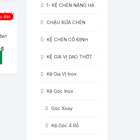
1- KỆ CHÉN NÂNG HẠ
 đãi!
CHẬU RỬA CHÉN
đen
KỆ CHÉN CỐ ĐỊNH
Giá
0
₫
hiện
KỆ GIA VỊ DAO THỚT
tại
.
là:
2,047,200 ₫.
Kệ Gia Vị Inox
Kệ Góc Inox
Góc Xoay
Kệ Góc 4 Rổ