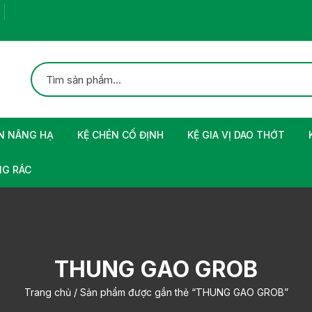
N NÂNG HẠ
KỆ CHÉN CỐ ĐỊNH
KỆ GIA VỊ DAO THỚT
G RÁC
THUNG GAO GROB
Trang chủ
/ Sản phẩm được gắn thẻ “THUNG GAO GROB”