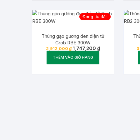
Đang ưu đãi!
Thùng gạo gương đen điện tử
Th
Grob RBE 300W
Giá
Giá
1,747,200
₫
2,912,000
₫
3
gốc
hiện
là:
tại
THÊM VÀO GIỎ HÀNG
2,912,000 ₫.
là:
1,747,200 ₫.