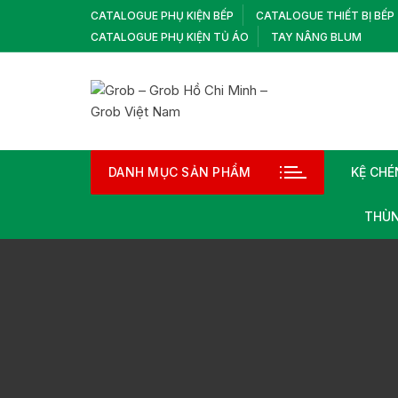
Chuyển
CATALOGUE PHỤ KIỆN BẾP
CATALOGUE THIẾT BỊ BẾP
tới
CATALOGUE PHỤ KIỆN TỦ ÁO
TAY NÂNG BLUM
nội
dung
DANH MỤC SẢN PHẨM
KỆ CHÉ
THÙN