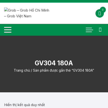
Chuyển
tới
0
nội
dung
GV304 180A
Trang chủ
/ Sản phẩm được gắn thẻ “GV304 180A”
Hiển thị kết quả duy nhất