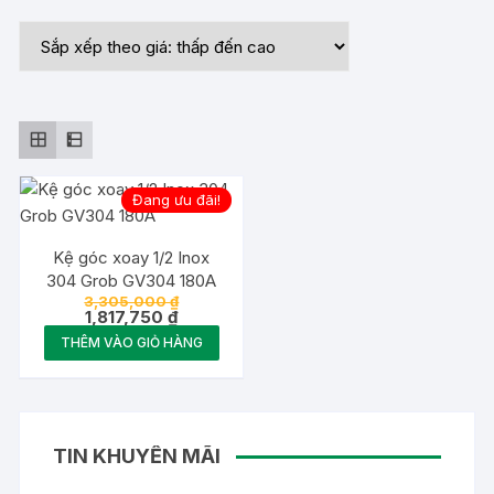
Đang ưu đãi!
Kệ góc xoay 1/2 Inox
304 Grob GV304 180A
Giá
3,305,000
₫
Giá
gốc
1,817,750
₫
hiện
là:
THÊM VÀO GIỎ HÀNG
tại
3,305,000 ₫.
là:
1,817,750 ₫.
TIN KHUYẾN MÃI