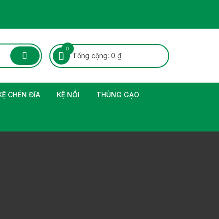
0
Tổng cộng:
0
₫
KỆ CHÉN ĐĨA
KỆ NỒI
THÙNG GẠO