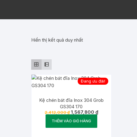
Hiển thị kết quả duy nhất
Đang ưu đãi!
Kệ chén bát đĩa Inox 304 Grob
GS304 170
Giá
Giá
1,567,800
₫
2,412,000
₫
gốc
hiện
là:
tại
THÊM VÀO GIỎ HÀNG
2,412,000 ₫.
là:
1,567,800 ₫.