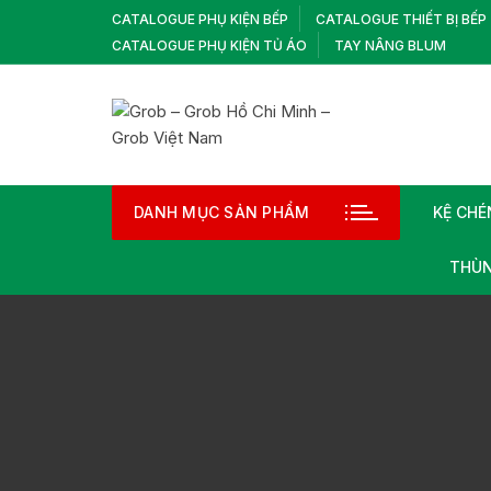
Chuyển
CATALOGUE PHỤ KIỆN BẾP
CATALOGUE THIẾT BỊ BẾP
tới
CATALOGUE PHỤ KIỆN TỦ ÁO
TAY NÂNG BLUM
nội
dung
DANH MỤC SẢN PHẨM
KỆ CHÉ
THÙN