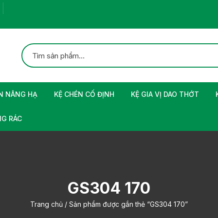
N NÂNG HẠ
KỆ CHÉN CỐ ĐỊNH
KỆ GIA VỊ DAO THỚT
G RÁC
GS304 170
Trang chủ
/ Sản phẩm được gắn thẻ “GS304 170”