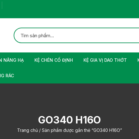
N NÂNG HẠ
KỆ CHÉN CỐ ĐỊNH
KỆ GIA VỊ DAO THỚT
G RÁC
GO340 H16O
Trang chủ
/ Sản phẩm được gắn thẻ “GO340 H16O”