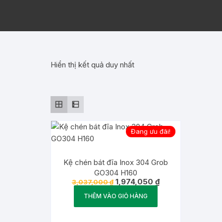
Hiển thị kết quả duy nhất
Đang ưu đãi!
Kệ chén bát đĩa Inox 304 Grob
GO304 H160
Giá
Giá
1,974,050
₫
3,037,000
₫
gốc
hiện
là:
tại
THÊM VÀO GIỎ HÀNG
3,037,000 ₫.
là:
1,974,050 ₫.