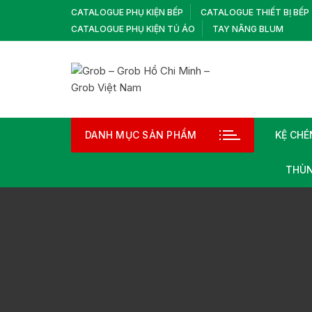
Chuyển
CATALOGUE PHỤ KIỆN BẾP
CATALOGUE THIẾT BỊ BẾP
tới
CATALOGUE PHỤ KIỆN TỦ ÁO
TAY NÂNG BLUM
nội
dung
DANH MỤC SẢN PHẨM
KỆ CHÉ
THÙN