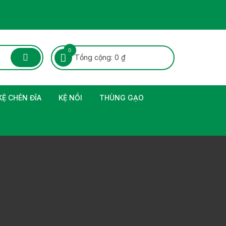
0
Tổng cộng:
0
₫
KỆ CHÉN ĐĨA
KỆ NỒI
THÙNG GẠO