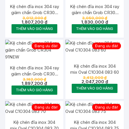
Kệ chén đĩa inox 304 ray
Kệ chén đĩa inox 304 ray
giảm chấn Grob CR304
giảm chấn Grob CR304
Giá
Giá
3,012,000
₫
3,050,000
₫
75NEW
81NEW
gốc
Giá
gốc
Giá
1,807,200
₫
1,830,000
₫
là:
hiện
là:
hiện
THÊM VÀO GIỎ HÀNG
THÊM VÀO GIỎ HÀNG
3,012,000 ₫.
tại
3,050,000 
tại
là:
là:
1,807,200 ₫.
1,830,000 
Đang ưu đãi!
Đang ưu đãi!
Kệ chén đĩa inox 304
Kệ chén đĩa inox 304 ray
mix Oval C1O304 083 60
giảm chấn Grob CR304
Giá
3,412,000
₫
Giá
3,162,000
₫
91NEW
gốc
Giá
2,047,200
₫
gốc
Giá
1,897,200
₫
là:
hiện
là:
hiện
THÊM VÀO GIỎ HÀNG
3,412,000 ₫
tại
THÊM VÀO GIỎ HÀNG
3,162,000 ₫.
tại
là:
là:
2,047,200 
1,897,200 ₫.
Đang ưu đãi!
Đang ưu đãi!
Kệ chén đĩa inox 304
Kệ chén đĩa inox 304
mix Oval C1O304 083 70
mix Oval C1O304 083 75