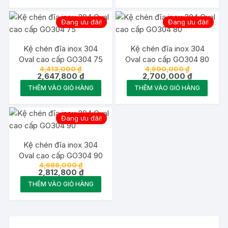
là:
là:
2,497,800 ₫.
2,587,800 
Đang ưu đãi!
Đang ưu đãi!
Kệ chén đĩa inox 304
Kệ chén đĩa inox 304
Oval cao cấp GO304 75
Oval cao cấp GO304 80
Giá
Giá
4,413,000
₫
4,500,000
₫
gốc
Giá
gốc
Giá
2,647,800
₫
2,700,000
₫
là:
hiện
là:
hiện
THÊM VÀO GIỎ HÀNG
THÊM VÀO GIỎ HÀNG
4,413,000 ₫.
tại
4,500,000 
tại
là:
là:
2,647,800 ₫.
2,700,000
Đang ưu đãi!
Kệ chén đĩa inox 304
Oval cao cấp GO304 90
Giá
4,688,000
₫
gốc
Giá
2,812,800
₫
là:
hiện
THÊM VÀO GIỎ HÀNG
4,688,000 ₫.
tại
là:
2,812,800 ₫.