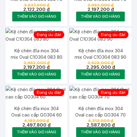
Giá
Giá
3,537,000
₫
3,662,000
₫
gốc
Giá
gốc
Giá
2,122,200
₫
2,197,200
₫
là:
hiện
là:
hiện
THÊM VÀO GIỎ HÀNG
THÊM VÀO GIỎ HÀNG
3,537,000 ₫.
tại
3,662,000 
tại
là:
là:
2,122,200 ₫.
2,197,200 ₫
Đang ưu đãi!
Đang ưu đãi!
Kệ chén đĩa inox 304
Kệ chén đĩa inox 304
mix Oval C1O304 083 80
mix Oval C1O304 083 90
Giá
Giá
3,662,000
₫
3,825,000
₫
gốc
Giá
gốc
Giá
2,197,200
₫
2,295,000
₫
là:
hiện
là:
hiện
THÊM VÀO GIỎ HÀNG
THÊM VÀO GIỎ HÀNG
3,662,000 ₫.
tại
3,825,000 
tại
là:
là:
2,197,200 ₫.
2,295,000 
Đang ưu đãi!
Đang ưu đãi!
Kệ chén đĩa inox 304
Kệ chén đĩa inox 304
Oval cao cấp GO304 60
Oval cao cấp GO304 70
Giá
Giá
4,163,000
₫
4,313,000
₫
gốc
Giá
gốc
Giá
2,497,800
₫
2,587,800
₫
là:
hiện
là:
hiện
THÊM VÀO GIỎ HÀNG
THÊM VÀO GIỎ HÀNG
4,163,000 ₫.
tại
4,313,000 ₫
tại