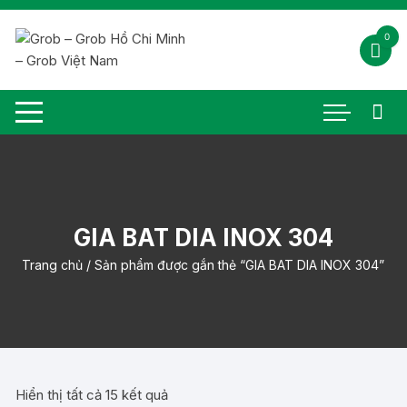
Chuyển
tới
0
nội
dung
GIA BAT DIA INOX 304
Trang chủ
/ Sản phẩm được gắn thẻ “GIA BAT DIA INOX 304”
Đã
Hiển thị tất cả 15 kết quả