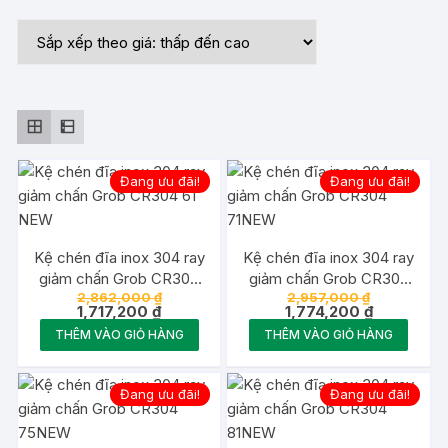
sắp
xếp
theo
giá:
thấp
đến
cao
Đang ưu đãi!
Đang ưu đãi!
Kệ chén đĩa inox 304 ray
Kệ chén đĩa inox 304 ray
giảm chấn Grob CR304
giảm chấn Grob CR304
Giá
Giá
2,862,000
₫
2,957,000
₫
61 NEW
71NEW
Giá
gốc
gốc
Giá
1,717,200
₫
1,774,200
₫
hiện
là:
là:
hiện
THÊM VÀO GIỎ HÀNG
THÊM VÀO GIỎ HÀNG
tại
2,862,000 ₫.
2,957,000 ₫
tại
là:
là:
1,717,200 ₫.
1,774,200 ₫
Đang ưu đãi!
Đang ưu đãi!