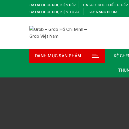
Chuyển
CATALOGUE PHỤ KIỆN BẾP
CATALOGUE THIẾT BỊ BẾP
tới
CATALOGUE PHỤ KIỆN TỦ ÁO
TAY NÂNG BLUM
nội
dung
DANH MỤC SẢN PHẨM
KỆ CHÉ
THÙN