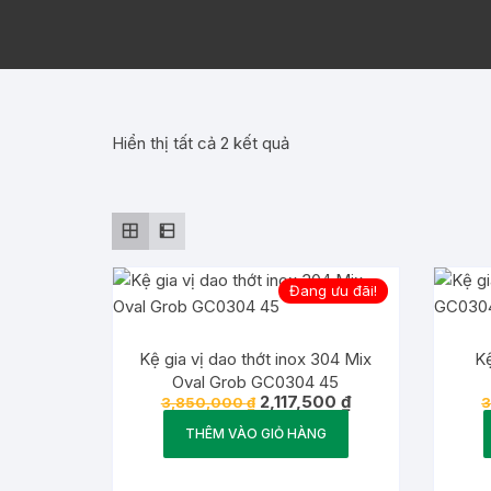
Đã
Hiển thị tất cả 2 kết quả
sắp
xếp
theo
giá:
thấp
Đang ưu đãi!
đến
cao
Kệ gia vị dao thớt inox 304 Mix
Kệ
Oval Grob GC0304 45
Giá
Giá
2,117,500
₫
3,850,000
₫
3
gốc
hiện
là:
tại
THÊM VÀO GIỎ HÀNG
3,850,000 ₫.
là:
2,117,500 ₫.