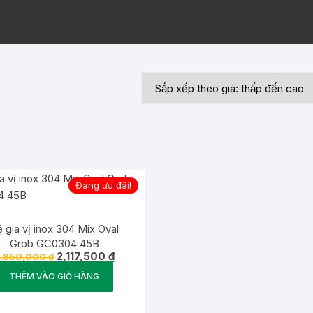
Đang ưu đãi!
 gia vị inox 304 Mix Oval
Grob GC0304 45B
Giá
Giá
2,117,500
₫
,850,000
₫
gốc
hiện
là:
tại
THÊM VÀO GIỎ HÀNG
3,850,000 ₫.
là:
2,117,500 ₫.