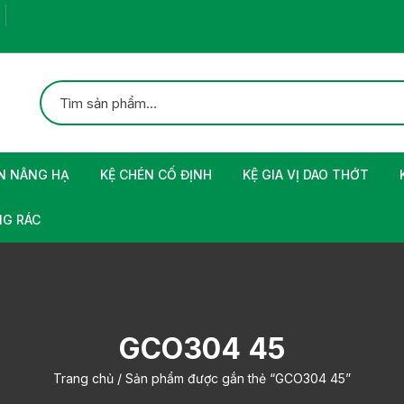
N NÂNG HẠ
KỆ CHÉN CỐ ĐỊNH
KỆ GIA VỊ DAO THỚT
G RÁC
GCO304 45
Trang chủ
/ Sản phẩm được gắn thẻ “GCO304 45”