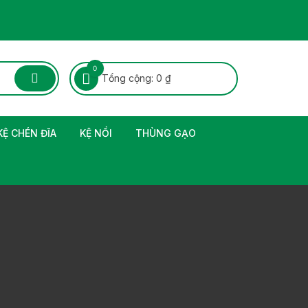
0
Tổng cộng:
0
₫
KỆ CHÉN ĐĨA
KỆ NỒI
THÙNG GẠO