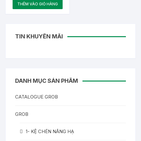
là:
hiện
THÊM VÀO GIỎ HÀNG
11,923,000 ₫.
tại
là:
6,557,650 ₫.
TIN KHUYẾN MÃI
DANH MỤC SẢN PHẨM
CATALOGUE GROB
GROB
1- KỆ CHÉN NÂNG HẠ