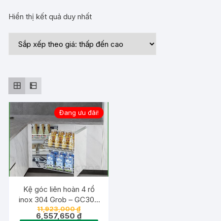
Hiển thị kết quả duy nhất
Đang ưu đãi!
Kệ góc liên hoàn 4 rổ
inox 304 Grob – GC304
Giá
11,923,000
₫
90R
gốc
Giá
6,557,650
₫