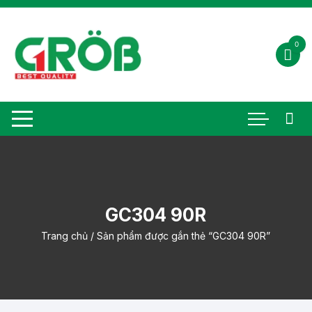
Chuyển
tới
nội
0
dung
GC304 90R
Trang chủ
/ Sản phẩm được gắn thẻ “GC304 90R”