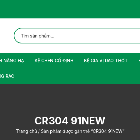
N NÂNG HẠ
KỆ CHÉN CỐ ĐỊNH
KỆ GIA VỊ DAO THỚT
G RÁC
CR304 91NEW
Trang chủ
/ Sản phẩm được gắn thẻ “CR304 91NEW”