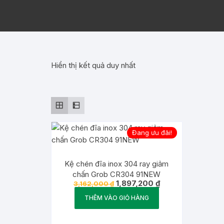
Hiển thị kết quả duy nhất
Đang ưu đãi!
Kệ chén đĩa inox 304 ray giảm
chấn Grob CR304 91NEW
Giá
Giá
1,897,200
₫
3,162,000
₫
gốc
hiện
là:
tại
THÊM VÀO GIỎ HÀNG
3,162,000 ₫.
là:
1,897,200 ₫.