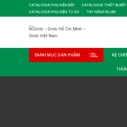
Chuyển
CATALOGUE PHỤ KIỆN BẾP
CATALOGUE THIẾT BỊ BẾP
tới
CATALOGUE PHỤ KIỆN TỦ ÁO
TAY NÂNG BLUM
nội
dung
DANH MỤC SẢN PHẨM
KỆ CHÉ
THÙN