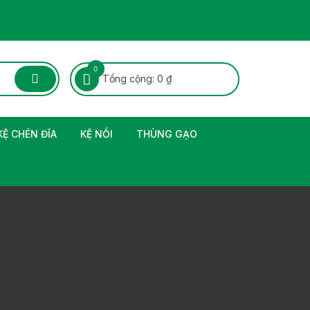
0
Tổng cộng:
0
₫
KỆ CHÉN ĐĨA
KỆ NỒI
THÙNG GẠO