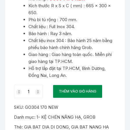
7,210,500 ₫.
Kích thước R x S x C ( mm) : 665 x 300 x
650.
Phù bì tủ rộng : 700 mm.
Chất liệu : Full Inox 304.
Bảo hành : Ray 3 năm.
Chất liệu inox 304 : Bảo hành 25 năm bằng
phiếu bảo hành chính hãng Grob.
Giao hàng : Giao hàng toàn quốc. Miễn phí
giao hàng tại TP.HCM.
Hỗ trợ lắp đặt tại TP.HCM, Bình Dương,
Đồng Nai, Long An.
Kệ
THÊM VÀO GIỎ HÀNG
chén
bát
SKU:
GO304 170 NEW
đĩa
nâng
Danh mục:
1- KỆ CHÉN NÂNG HẠ
,
GROB
hạ
Thẻ:
GIA BAT DIA DI DONG
,
GIA BAT NANG HA
Full