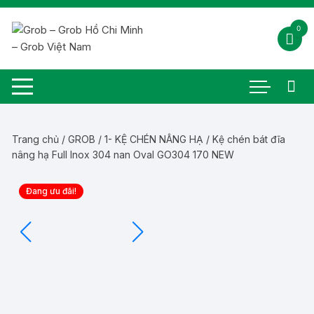
Chuyển
tới
0
nội
dung
Trang chủ
/
GROB
/
1- KỆ CHÉN NÂNG HẠ
/ Kệ chén bát đĩa
nâng hạ Full Inox 304 nan Oval GO304 170 NEW
Đang ưu đãi!