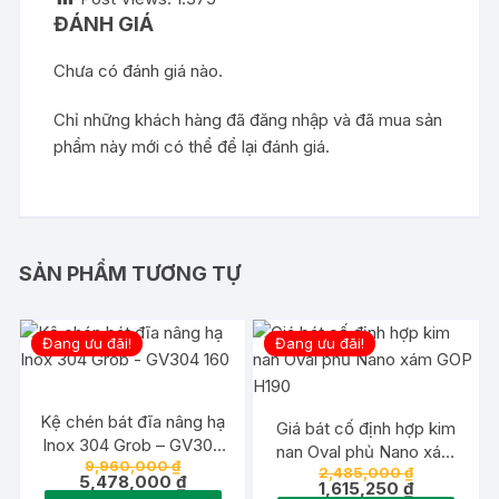
ĐÁNH GIÁ
Chưa có đánh giá nào.
Chỉ những khách hàng đã đăng nhập và đã mua sản
phẩm này mới có thể để lại đánh giá.
SẢN PHẨM TƯƠNG TỰ
Đang ưu đãi!
Đang ưu đãi!
Kệ chén bát đĩa nâng hạ
Giá bát cố định hợp kim
Inox 304 Grob – GV304
nan Oval phủ Nano xám
Giá
9,960,000
₫
160
Giá
2,485,000
₫
GOP H190
gốc
Giá
5,478,000
₫
gốc
Giá
1,615,250
₫
là:
hiện