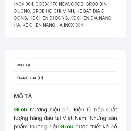
INOX 304
,
GO304 170 NEW
,
GROB
,
GROB BINH
Inox
DUONG
,
GROB HỒ CHÍ MINH
,
KE BAT DIA DI
304
DONG
,
KE CHEN DI DONG
,
KE CHEN DIA NANG
nan
HA
,
KE CHEN NANG HA INOX 304
Oval
GO304
170
NEW
số
lượng
MÔ TẢ
ĐÁNH GIÁ (0)
MÔ TẢ
Grob
thương hiệu
phụ kiện tủ bếp
chất
lượng hàng đầu tại Việt Nam. Những sản
phẩm thương hiệu
Grob
được thiết kế bố