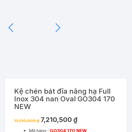
Kệ chén bát đĩa nâng hạ Full
Inox 304 nan Oval GO304 170
NEW
Giá
Giá
7,210,500
₫
13,110,000
₫
gốc
hiện
là:
tại
Mã hàng :
GO304 170 NEW
13,110,000 ₫.
là: